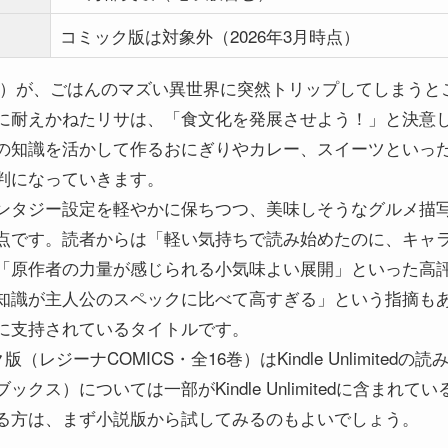
コミック版は対象外（2026年3月時点）
サ）が、ごはんのマズい異世界に突然トリップしてしまうと
に耐えかねたリサは、「食文化を発展させよう！」と決意
の知識を活かして作るおにぎりやカレー、スイーツといっ
判になっていきます。
ンタジー設定を軽やかに保ちつつ、美味しそうなグルメ描
点です。読者からは「軽い気持ちで読み始めたのに、キャ
「原作者の力量が感じられる小気味よい展開」といった高
知識が主人公のスペックに比べて高すぎる」という指摘も
に支持されているタイトルです。
版（レジーナCOMICS・全16巻）はKindle Unlimite
クス）については一部がKindle Unlimitedに含まれ
る方は、まず小説版から試してみるのもよいでしょう。