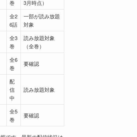
巻
3月時点）
全2
一部が読み放題
6話
対象
ッ
全3
読み放題対象
巻
（全巻）
全6
要確認
巻
配
信
読み放題対象
中
全5
要確認
巻
時点の情報です。最新の配信状況は