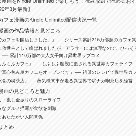
漫画をKindle Unlimitedで楽しもう！読み放題で読める
26年3月最新】
ェ漫画のKindle Unlimited配信状況一覧
漫画の作品情報と見どころ
でカフェを開店しました。』── シリーズ累計215万部超のカフェ
に救世主として喚ばれましたが、アラサーには無理なので、ひっそ
── 累計110万部の大人女子向け異世界ラブコメ
もふもふカフェ』── もふもふ魔獣に癒される異世界カフェライフ
で真心包み屋カフェをオープンです』── 祖母のレシピで異世界カ
駅舎の喫茶店』── 蒸気機関車が走る異世界で駅ナカ喫茶店を経営
漫画の見どころと魅力
し・癒し全振りのスローライフ
うなグルメ描写が食欲を刺激
とあたたかい人間関係
まとめ