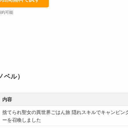
解約可能
ノベル）
内容
捨てられ聖女の異世界ごはん旅 隠れスキルでキャンピン
ーを召喚しました