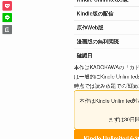
Kindle版の配信
原作Web版
漫画版の無料閲読
確認日
本作はKADOKAWAの「カ
は一般的にKindle Un
時点では読み放題での閲読
本作はKindle Unlimit
まずは30
Kindle Unlimit