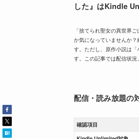
した』はKindle U
「捨てられ聖女の異世界ごはん
か気になっていませんか？
す。ただし、原作小説は「
す。この記事では配信状況
配信・読み放題の対
確認項目
Kindle Unlimited対象