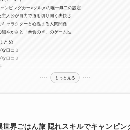
キャンピングカー×グルメの唯一無二の設定
た主人公が自力で道を切り開く爽快さ
なキャラクターと心温まる人間関係
の細やかさと「暴食の卓」のゲーム性
まとめ
ブな口コミ
ブな口コミ
評
もっと見る
異世界ごはん旅 隠れスキルでキャンピン