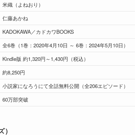
米織（よねおり）
仁藤あかね
KADOKAWA／カドカワBOOKS
全6巻（1巻：2020年4月10日 ～ 6巻：2024年5月10日）
Kindle版 約1,320円～1,430円（税込）
約8,250円
小説家になろうにて全話無料公開（全206エピソード）
60万部突破
ズ）