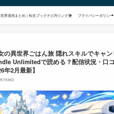
dで読める異世界漫画まとめ｜転生ブックナビ内リンク集
プライバシーポリシー
女の異世界ごはん旅 隠れスキルでキャン
ndle Unlimitedで読める？配信状況
26年2月最新】
6年7月26日