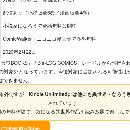
配信あり（小説版全6巻／漫画版全4巻）
小説家になろうで全話無料公開中
ComicWalker・ニコニコ漫画等で序盤無料
2026年2月22日
ドカワBOOKS」「B’s-LOG COMICS」レーベルから刊
limitedの対象外となっています。今後対象に追加される可能
はできません。
ed対象外ですが、
Kindle Unlimitedには他にも異世界・
されています。
日間の無料体験で、気になる異世界作品を読み放題で楽しんで
edを30日間無料で試す