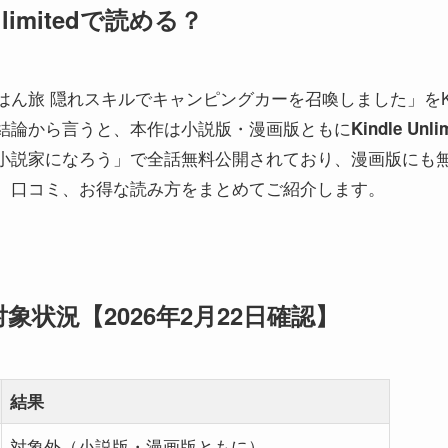
nlimitedで読める？
旅 隠れスキルでキャンピングカーを召喚しました」をKindle 
結論から言うと、本作は小説版・漫画版ともに
Kindle U
小説家になろう」で全話無料公開されており、漫画版にも
、口コミ、お得な読み方をまとめてご紹介します。
象状況【2026年2月22日確認】
結果
対象外（小説版・漫画版ともに）