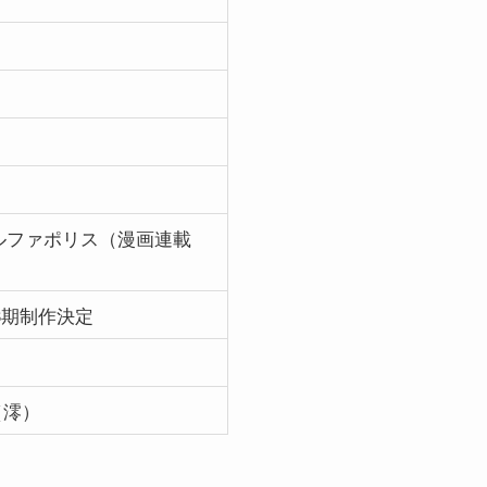
アルファポリス（漫画連載
第3期制作決定
（澪）
。