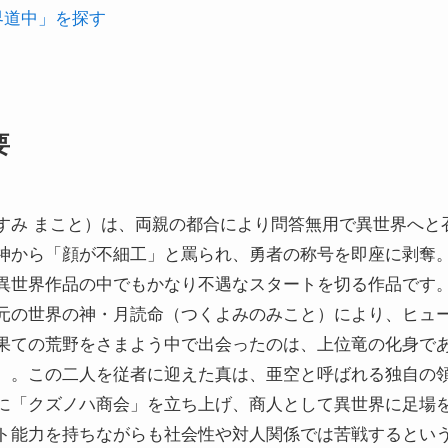
世界道中」を探す
要
すみ まこと）は、両親の都合により問答無用で異世界へと
神から「顔が不細工」と罵られ、勇者の称号を即座に剥奪
異世界作品の中でもかなり不遇なスタートを切る作品です
元の世界の神・月読命（つくよみのみこと）により、ヒュ
果ての荒野をさまよう中で出会ったのは、上位竜の化身で
）。この二人を従者に迎えた真は、亜空と呼ばれる独自の
に「クズノハ商会」を立ち上げ、商人として異世界に足場
ト能力を持ちながらも社会性や対人関係では苦戦するとい