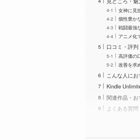
見どころ・魅
女神に見
個性豊か
戦闘最強
アニメ化
口コミ・評判
高評価の
改善を求
こんな人にお
Kindle U
関連作品・お
よくある質問（