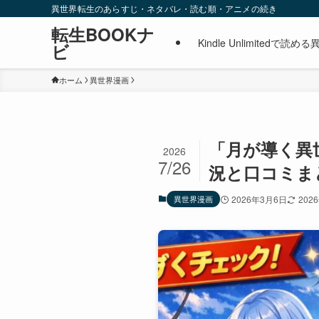
異世界転生のあらすじ・ネタバレ・読む順・アニメの続き
転生BOOKナ
Kindle Unlimite
ビ
ホーム
異世界漫画
「月が導く異世
2026
7/26
況と口コミまと
異世界漫画
2026年3月6日
202