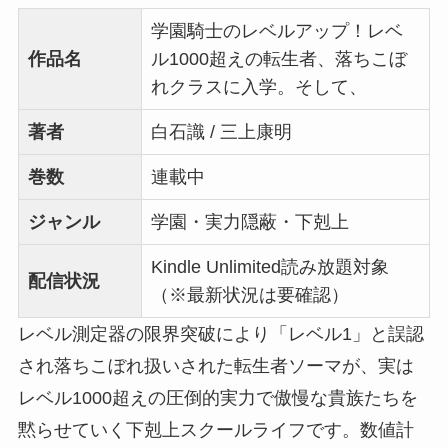
学園騎士のレベルアップ！レベ
作品名
ル1000超えの転生者、落ちこぼ
れクラスに入学。そして、
著者
白石識 / 三上康明
巻数
連載中
ジャンル
学園・実力隠蔽・下剋上
Kindle Unlimited読み放題対象
配信状況
（※最新状況は要確認）
レベル測定器の限界突破により「レベル1」と誤認
され落ちこぼれ扱いされた転生者ソーマが、実は
レベル1000超えの圧倒的実力で傲慢な貴族たちを
黙らせていく下剋上スクールライフです。数値計