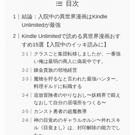
目次
結論：入院中の異世界漫画はKindle
Unlimitedが最強
Kindle Unlimitedで読める異世界漫画おす
すめ15選【入院中のイッキ読みに】
クラスごと集団転移しましたが、一番強
い俺は最弱の商人に偽装中です。
錬金貴族の領地経営
魔物を狩るなと言われた最強ハンター、
料理ギルドに転職する
追放冒険者のやりなおし〜妖精界で鍛え
なおして自分の居場所をつくる〜
カンスト勇者の超魔教導
神の目覚めのギャラルホルン〜外れスキ
ル《目覚まし》は、封印解除の能力でし