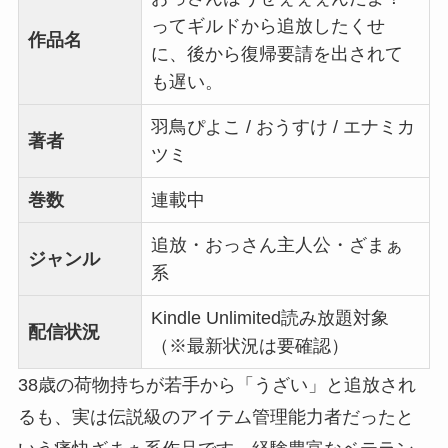
ってギルドから追放したくせ
作品名
に、後から復帰要請を出されて
も遅い。
羽鳥ぴよこ / おうすけ / エナミカ
著者
ツミ
巻数
連載中
追放・おっさん主人公・ざまぁ
ジャンル
系
Kindle Unlimited読み放題対象
配信状況
（※最新状況は要確認）
38歳の荷物持ちが若手から「うざい」と追放され
るも、実は伝説級のアイテム管理能力者だったと