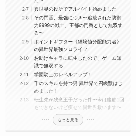
た〜
異世界の役所でアルバイト始めました
その門番、最強につき〜追放された防御
力9999の戦士、王都の門番として無双す
る〜
ポイントギフター《経験値分配能力者》
の異世界最強ソロライフ
お助けキャラに転生したので、ゲーム知
識で無双する
学園騎士のレベルアップ！
千のスキルを持つ男 異世界で召喚獣はじ
めました！
転生先が残念王子だった件〜今は腹筋1回
もできないけど痩せて異世界救います〜
もっと見る