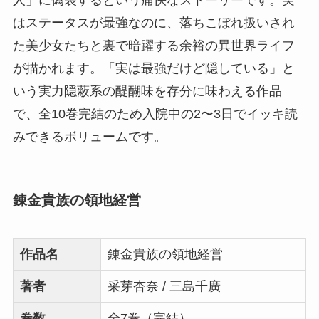
人」に偽装するという痛快なストーリーです。実
はステータスが最強なのに、落ちこぼれ扱いされ
た美少女たちと裏で暗躍する余裕の異世界ライフ
が描かれます。「実は最強だけど隠している」と
いう実力隠蔽系の醍醐味を存分に味わえる作品
で、全10巻完結のため入院中の2〜3日でイッキ読
みできるボリュームです。
錬金貴族の領地経営
作品名
錬金貴族の領地経営
著者
采芽杏奈 / 三島千廣
巻数
全7巻（完結）