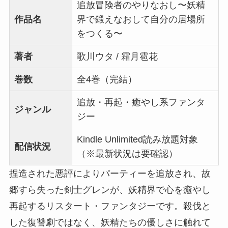
追放冒険者のやりなおし〜妖精
作品名
界で鍛えなおして自分の居場所
をつくる〜
著者
歌川ウタ / 霜月雹花
巻数
全4巻（完結）
追放・再起・癒やし系ファンタ
ジャンル
ジー
Kindle Unlimited読み放題対象
配信状況
（※最新状況は要確認）
捏造された悪評によりパーティーを追放され、故
郷すら失った剣士グレンが、妖精界で心を癒やし
再起するリスタート・ファンタジーです。殺伐と
した復讐劇ではなく、妖精たちの優しさに触れて