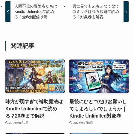
人間不信の冒険者たちは
異世界でもふもふなでなで
Kindle Unlimitedで読め
コミックは読み放題で読め
る？全6巻配信状況
る？対象巻も解説
関連記事
味方が弱すぎて補助魔法は
最後にひとつだけお願いし
Kindle Unlimitedで読め
てもよろしいでしょうか｜
る？20巻まで解説
Kindle Unlimited対象巻
2026年8月7日
2026年8月6日