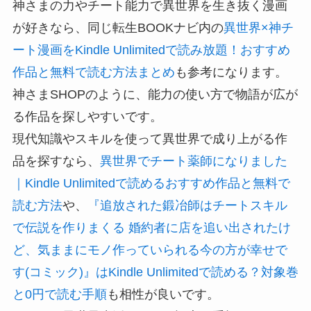
神さまの力やチート能力で異世界を生き抜く漫画
が好きなら、同じ転生BOOKナビ内の
異世界×神チ
ート漫画をKindle Unlimitedで読み放題！おすすめ
作品と無料で読む方法まとめ
も参考になります。
神さまSHOPのように、能力の使い方で物語が広が
る作品を探しやすいです。
現代知識やスキルを使って異世界で成り上がる作
品を探すなら、
異世界でチート薬師になりました
｜Kindle Unlimitedで読めるおすすめ作品と無料で
読む方法
や、
『追放された鍛冶師はチートスキル
で伝説を作りまくる 婚約者に店を追い出されたけ
ど、気ままにモノ作っていられる今の方が幸せで
す(コミック)』はKindle Unlimitedで読める？対象巻
と0円で読む手順
も相性が良いです。