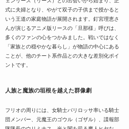
ェンリース（リース）との出会いから始まり、正
式に夫婦となり、やがて双子の子供まで授かると
いう王道の家庭物語が展開されます。釘宮理恵さ
んが演じるアニメ版リースの「旦那様」呼びは、
多くのファンの心をつかみました。戦いではなく
「家族との穏やかな暮らし」が物語の中心にある
ことが、他のチート系作品との大きな差別化ポイ
ントです。
人族と魔族の垣根を越えた群像劇
フリオの周りには、女騎士バリロッサ率いる騎士
団メンバー、元魔王のゴウル（ゴザル）、諜報部
隊隊長のウリミナス、光と闇を司る魔人ヒヤな