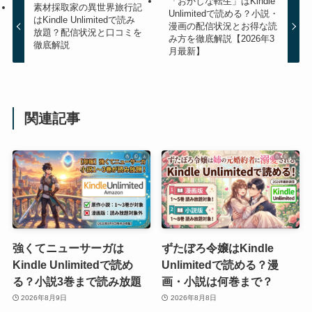
「おかしな転生」はKindle
素材採取家の異世界旅行記
Unlimitedで読める？小説・
はKindle Unlimitedで読み
漫画の配信状況とお得な読
放題？配信状況と口コミを
み方を徹底解説【2026年3
徹底解説
月最新】
関連記事
強くてニューサーガは
ずたぼろ令嬢はKindle
Kindle Unlimitedで読め
Unlimitedで読める？漫
る？小説3巻まで読み放題
画・小説は何巻まで？
2026年8月9日
2026年8月8日