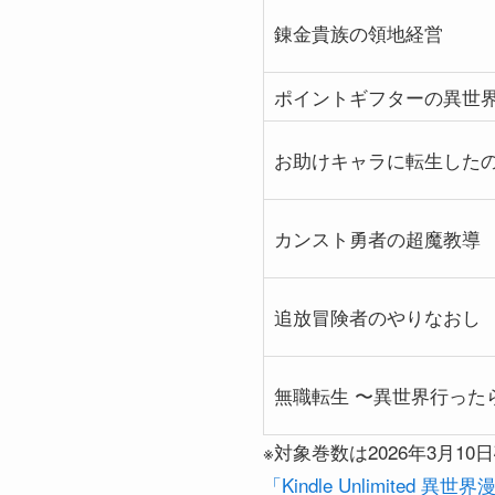
錬金貴族の領地経営
ポイントギフターの異世
お助けキャラに転生した
カンスト勇者の超魔教導
追放冒険者のやりなおし
無職転生 〜異世界行った
※対象巻数は2026年3月
「Kindle Unlimited 異