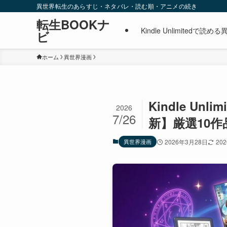
異世界転生のあらすじ・ネタバレ・読む順・アニメの続き
転生BOOKナ
Kindle Unlimite
ビ
ホーム
異世界漫画
Kindle U
2026
7/26
新】厳選10作
異世界漫画
2026年3月28日
20