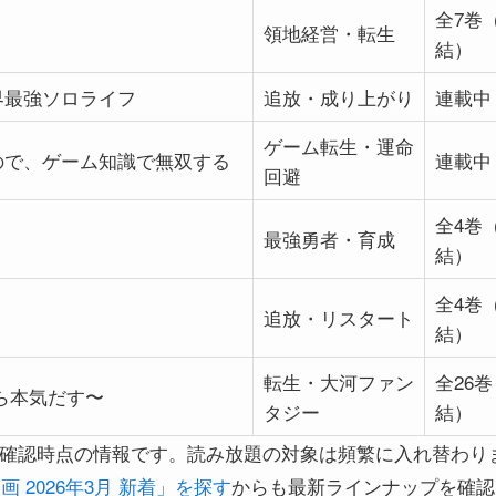
全7巻
領地経営・転生
結）
界最強ソロライフ
追放・成り上がり
連載中
ゲーム転生・運命
ので、ゲーム知識で無双する
連載中
回避
全4巻
最強勇者・育成
結）
全4巻
追放・リスタート
結）
転生・大河ファン
全26
ら本気だす〜
タジー
結）
10日確認時点の情報です。読み放題の対象は頻繁に入れ替わり
世界漫画 2026年3月 新着」を探す
からも最新ラインナップを確認