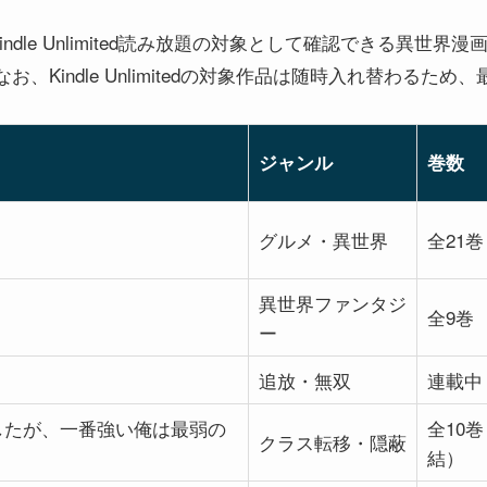
indle Unlimited読み放題の対象として確認できる異世
、Kindle Unlimitedの対象作品は随時入れ替わるた
ジャンル
巻数
グルメ・異世界
全21巻
異世界ファンタジ
全9巻
ー
追放・無双
連載中
したが、一番強い俺は最弱の
全10
クラス転移・隠蔽
結）