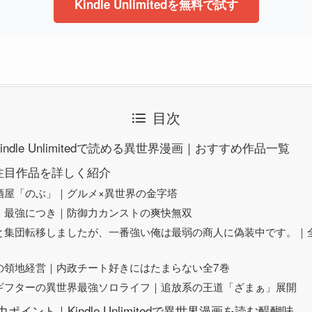
Kindle Unlimitedを無料で試す
目次
Kindle Unlimitedで読める異世界漫画｜おすすめ作品一覧
の注目作品を詳しく紹介
酒屋「のぶ」｜グルメ×異世界の金字塔
、最強につき｜防御力カンストの爽快無双
と集団転移しましたが、一番強い俺は最弱の商人に偽装中です。｜全
の領地経営｜内政チート好きにはたまらない全7巻
ギフターの異世界最強ソロライフ｜追放系の王道「ざまぁ」展開
イント｜Kindle Unlimitedで異世界漫画を読む醍醐味