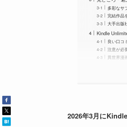
多彩なサ
完結作品
大手出版
Kindle U
良い口コ
注意が必
異世界漫
2026年3月にKin