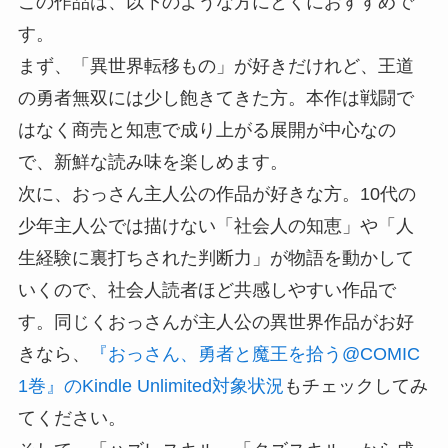
この作品は、以下のような方にとくにおすすめで
す。
まず、「異世界転移もの」が好きだけれど、王道
の勇者無双には少し飽きてきた方。本作は戦闘で
はなく商売と知恵で成り上がる展開が中心なの
で、新鮮な読み味を楽しめます。
次に、おっさん主人公の作品が好きな方。10代の
少年主人公では描けない「社会人の知恵」や「人
生経験に裏打ちされた判断力」が物語を動かして
いくので、社会人読者ほど共感しやすい作品で
す。同じくおっさんが主人公の異世界作品がお好
きなら、
『おっさん、勇者と魔王を拾う@COMIC
1巻』のKindle Unlimited対象状況
もチェックしてみ
てください。