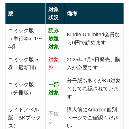
対象
版
備考
状況
コミック版
読み
Kindle Unlimited会員な
（単行本）1〜
放題
ら0円で読めます
4巻
対象
コミック版 5
対象
2025年9月5日発売。購
巻（最新刊）
外
入が必要です
分冊版も多くがKU対象
コミック版
一部
として確認されていま
（分冊版）
対象
す
ライトノベル
購入前にAmazon個別
不確
版（BKブック
ページでご確認くださ
定
ス）
い