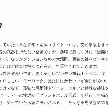
要
いていた平凡な青年・斎藤（サイトウ）は、交通事故をき
説の武器も持たない斎藤ですが、前職で身につけた「鍵開
ルが、なぜかダンジョン攻略で大活躍。宝箱の鍵をピッキ
味だけど確実に役立つ存在として重宝されていきます。
個性派ぞろいです。強く美しいツンデレ重戦士・ラエルザ
エロじじい・モーロック、見た目はかわいいが金にがめつ
だけでなく、孤独な魔術師ドワーフ、エルフと特殊な趣味
パーティーの物語が「グランドホテル形式」で並行して描
り、笑っていたら急に泣かされる――そんな不思議な魅力