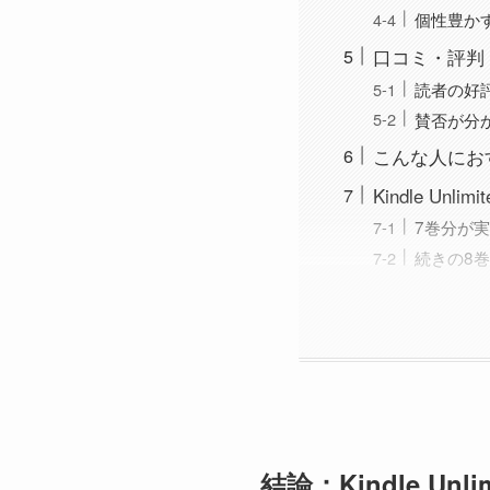
個性豊か
口コミ・評判
読者の好
賛否が分
こんな人にお
Kindle Unl
7巻分が
続きの8
結論：Kindle Un