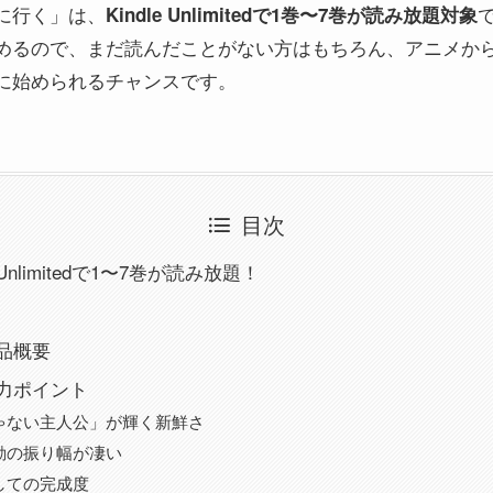
に行く」は、
Kindle Unlimitedで1巻〜7巻が読み放題対象
めるので、まだ読んだことがない方はもちろん、アニメか
に始められるチャンスです。
目次
 Unlimitedで1〜7巻が読み放題！
品概要
力ポイント
ゃない主人公」が輝く新鮮さ
動の振り幅が凄い
しての完成度