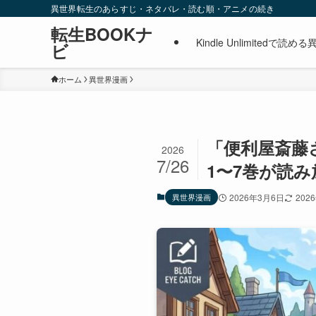
異世界転生のあらすじ・ネタバレ・読む順・アニメの続き
転生BOOKナ
Kindle Unlimite
ビ
ホーム
異世界漫画
「便利屋斎藤さ
2026
7/26
1〜7巻が読み
異世界漫画
2026年3月6日
202