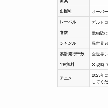
原案
出版社
オーバ
レーベル
ガルド
巻数
漫画版は
ジャンル
異世界
累計発行部数
全世界シ
1巻無料
❌ 現時
2023
アニメ
してく