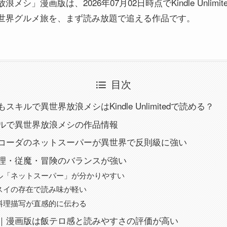
シ」漫画版は、2026年07月02日時点でKindle Unlim
世界グルメ旅を、まず読み放題で追える作品です。
目次
キルで異世界放浪メシはKindle Unlimitedで読める？
ルで異世界放浪メシの作品情報
コーダのネットスーパーが異世界で反則級に強い
理・従魔・冒険のバランスが強い
ル「ネットスーパー」が分かりやすい
スイの存在で読み味が軽い
料理描写が直感的に伝わる
｜漫画版は飯テロ感と読みやすさの評価が高い