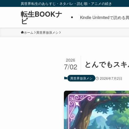
異世界転生のあらすじ・ネタバレ・読む順・アニメの続き
転生BOOKナ
Kindle Unlimite
ビ
ホーム
異世界放浪メシ
2026
とんでもスキ
7/02
異世界放浪メシ
2026年7月2日