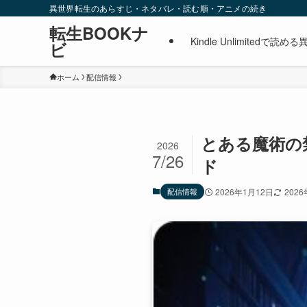
異世界転生のあらすじ・ネタバレ・読む順・アニメの続き
転生BOOKナ
Kindle Unlimite
ビ
ホーム
配信情報
とある魔術の禁書
2026
7/26
ド
配信情報
2026年1月12日
202