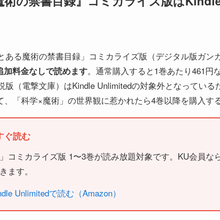
の禁書目録』コミカライズ版はKindle Un
とある魔術の禁書目録」コミカライズ版（デジタル版ガン
。通常購入すると1巻あたり461円な
会員なら追加料金なしで読めます
（電撃文庫）はKindle Unlimitedの対象外となって
みて、「科学×魔術」の世界観に惹かれたら4巻以降を購入す
で今すぐ読む
」コミカライズ版 1〜3巻が読み放題対象です。KU会員な
きます。
e Unlimitedで読む（Amazon）