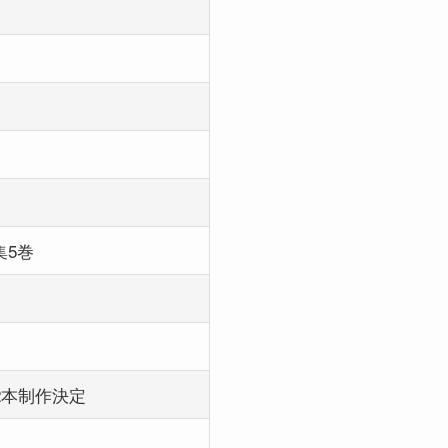
集5巻
2本制作決定