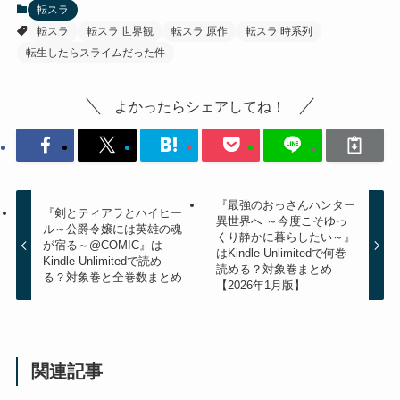
転スラ
転スラ
転スラ 世界観
転スラ 原作
転スラ 時系列
転生したらスライムだった件
よかったらシェアしてね！
『最強のおっさんハンター
『剣とティアラとハイヒー
異世界へ ～今度こそゆっ
ル～公爵令嬢には英雄の魂
くり静かに暮らしたい～』
が宿る～@COMIC』は
はKindle Unlimitedで何巻
Kindle Unlimitedで読め
読める？対象巻まとめ
る？対象巻と全巻数まとめ
【2026年1月版】
関連記事