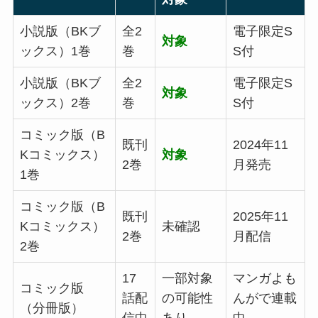
小説版（BKブ
全2
電子限定S
対象
ックス）1巻
巻
S付
小説版（BKブ
全2
電子限定S
対象
ックス）2巻
巻
S付
コミック版（B
既刊
2024年11
Kコミックス）
対象
2巻
月発売
1巻
コミック版（B
既刊
2025年11
Kコミックス）
未確認
2巻
月配信
2巻
17
一部対象
マンガよも
コミック版
話配
の可能性
んがで連載
（分冊版）