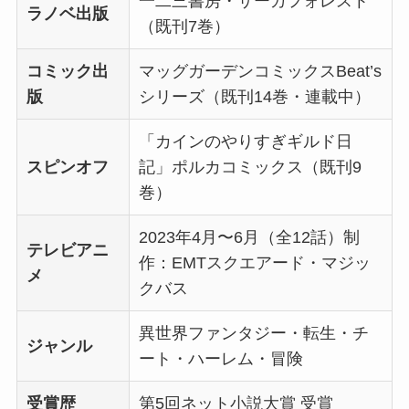
一二三書房・サーガフォレスト
ラノベ出版
（既刊7巻）
コミック出
マッグガーデンコミックスBeat’s
版
シリーズ（既刊14巻・連載中）
「カインのやりすぎギルド日
スピンオフ
記」ポルカコミックス（既刊9
巻）
2023年4月〜6月（全12話）制
テレビアニ
作：EMTスクエアード・マジッ
メ
クバス
異世界ファンタジー・転生・チ
ジャンル
ート・ハーレム・冒険
受賞歴
第5回ネット小説大賞 受賞