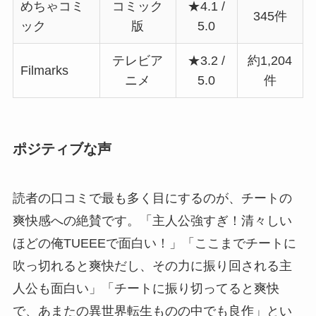
めちゃコミ
コミック
★4.1 /
345件
ック
版
5.0
テレビア
★3.2 /
約1,204
Filmarks
ニメ
5.0
件
ポジティブな声
読者の口コミで最も多く目にするのが、チートの
爽快感への絶賛です。「主人公強すぎ！清々しい
ほどの俺TUEEEで面白い！」「ここまでチートに
吹っ切れると爽快だし、その力に振り回される主
人公も面白い」「チートに振り切ってると爽快
で、あまたの異世界転生ものの中でも良作」とい