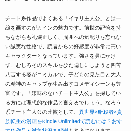
チート系作品でよくある「イキリ主人公」とは一
線を画すのがカインの魅力です。前世の記憶を持
ちながらも礼儀正しく、周囲への気配りを忘れな
い誠実な性格で、読者からの好感度が非常に高い
キャラクターとなっています。強さを鼻にかけ
ず、むしろそのスキルをひた隠しにしようと四苦
八苦する姿がコミカルで、子どもの見た目と大人
の精神のギャップが生み出すコメディシーンも豊
富です。「嫌味のないチート主人公」を探してい
る方には理想的な作品と言えるでしょう。なろう
系チート主人公の比較として、
異世界×暗殺者×貴
族転生の漫画をKindle Unlimitedで読むには？おす
すめ作品と対象状況を解説
も参考になります。