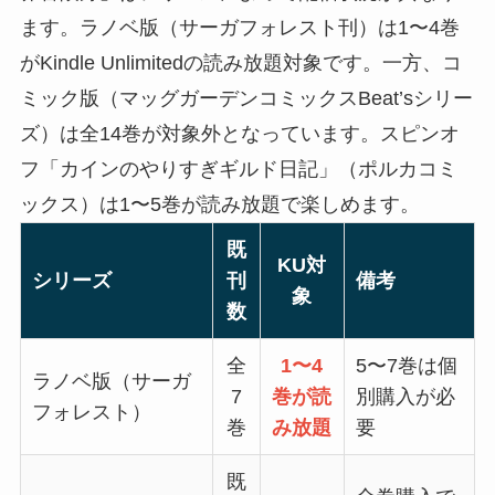
ます。ラノベ版（サーガフォレスト刊）は1〜4巻
がKindle Unlimitedの読み放題対象です。一方、コ
ミック版（マッグガーデンコミックスBeat’sシリー
ズ）は全14巻が対象外となっています。スピンオ
フ「カインのやりすぎギルド日記」（ポルカコミ
ックス）は1〜5巻が読み放題で楽しめます。
既
KU対
シリーズ
刊
備考
象
数
全
1〜4
5〜7巻は個
ラノベ版（サーガ
7
巻が読
別購入が必
フォレスト）
巻
み放題
要
既