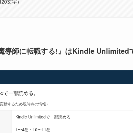
120文字）
師に転職する!』はKindle Unlimite
mitedで一部読める。
対象は変動するため現時点の情報）
Kindle Unlimitedで一部読める
1〜4巻・10〜11巻