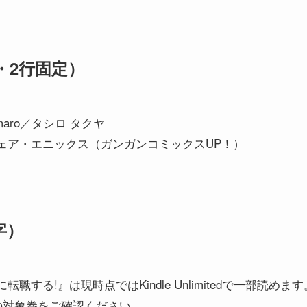
・2行固定）
aro／タシロ タクヤ
ェア・エニックス（ガンガンコミックスUP！）
字）
職する!』は現時点ではKindle Unlimitedで一部読め
新の対象巻をご確認ください。