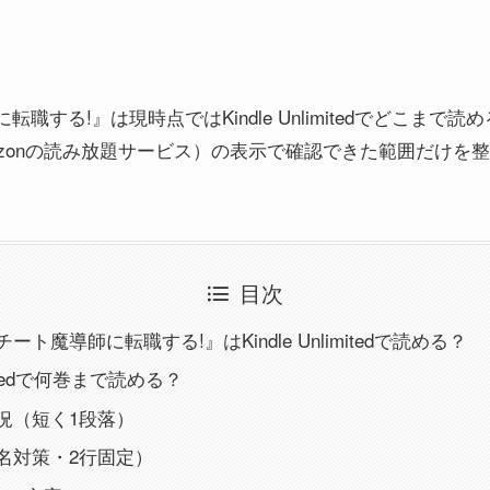
職する!』は現時点ではKindle Unlimitedでどこまで
ted（Amazonの読み放題サービス）の表示で確認できた範囲だけ
目次
ト魔導師に転職する!』はKindle Unlimitedで読める？
limitedで何巻まで読める？
況（短く1段落）
名対策・2行固定）