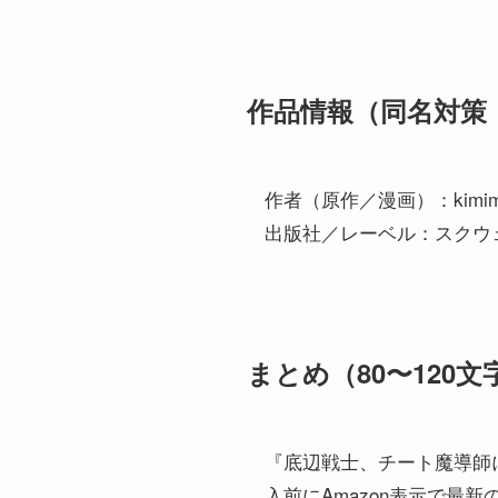
作品情報（同名対策
作者（原作／漫画）：kimim
出版社／レーベル：スクウ
まとめ（80〜120文
『底辺戦士、チート魔導師に転
入前にAmazon表示で最