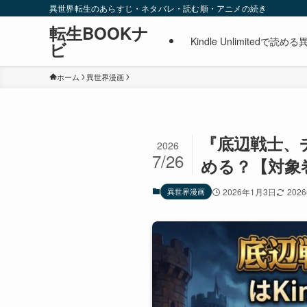
異世界転生のあらすじ・ネタバレ・読む順・アニメの続き
転生BOOKナ
Kindle Unlimite
ビ
ホーム
異世界漫画
『底辺戦士、チー
2026
7/26
める？【対象
異世界漫画
2026年1月3日
202