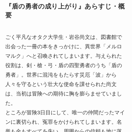
『盾の勇者の成り上がり』あらすじ・概
要
ごく平凡なオタク大学生・岩谷尚文は、図書館で
出会った一冊の本をきっかけに、異世界「メルロ
マルク」へと召喚されてしまいます。与えられた
役割は、剣・槍・弓・盾の四聖勇者のうち「盾の
勇者」。世界に混沌をもたらす災厄「波」から
人々を守るという壮大な使命を課せられた尚文
は、当初は冒険への期待に胸を膨らませていまし
た。
ところが冒険3日目にして、唯一の仲間だったマイ
ンに裏切られ、冤罪をかけられてしまいます。名
誉も金もすべてを失い、周囲からの信頼も地に落