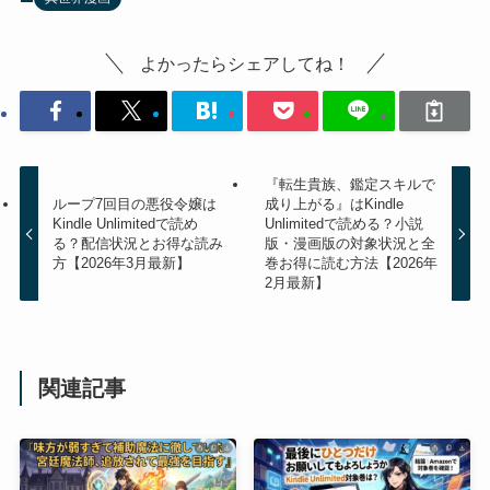
よかったらシェアしてね！
『転生貴族、鑑定スキルで
ループ7回目の悪役令嬢は
成り上がる』はKindle
Kindle Unlimitedで読め
Unlimitedで読める？小説
る？配信状況とお得な読み
版・漫画版の対象状況と全
方【2026年3月最新】
巻お得に読む方法【2026年
2月最新】
関連記事