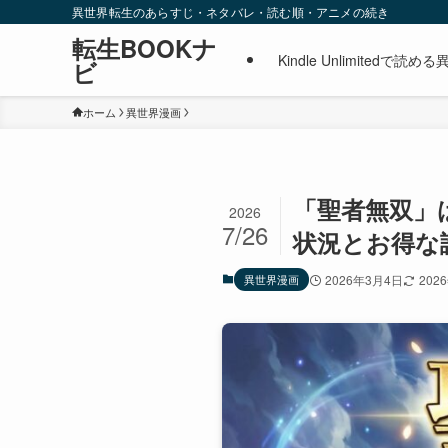
異世界転生のあらすじ・ネタバレ・読む順・アニメの続き
転生BOOKナ
Kindle Unlimite
ビ
ホーム
異世界漫画
「聖者無双」は
2026
7/26
状況とお得な読
異世界漫画
2026年3月4日
202