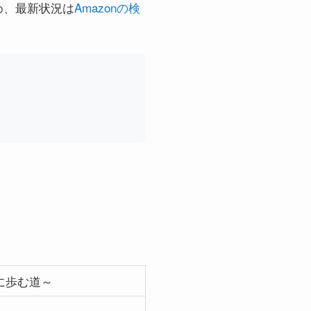
め、最新状況は
Amazonの検
に歩む道～