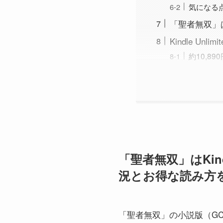
気になる
「聖者無双」
Kindle U
約10,8
「聖者無双」はKin
況とお得な読み方を
「聖者無双」の小説版（GCノベ