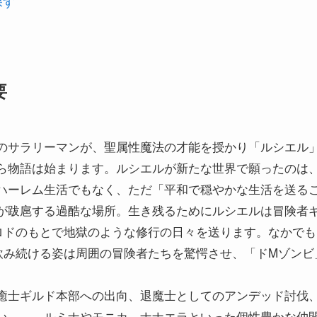
探す
要
のサラリーマンが、聖属性魔法の才能を授かり「ルシエル」
ら物語は始まります。ルシエルが新たな世界で願ったのは
ハーレム生活でもなく、ただ「平和で穏やかな生活を送る
が跋扈する過酷な場所。生き残るためにルシエルは冒険者
ロドのもとで地獄のような修行の日々を送ります。なかで
飲み続ける姿は周囲の冒険者たちを驚愕させ、「ドMゾンビ
癒士ギルド本部への出向、退魔士としてのアンデッド討伐
い……。ルミナやモニカ、ナナエラといった個性豊かな仲