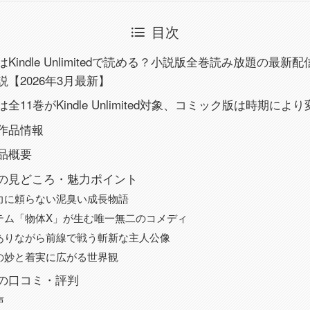
目次
Kindle Unlimitedで読める？小説版全巻読み放題の最
【2026年3月最新】
11巻がKindle Unlimited対象、コミック版は時期により
作品情報
品概要
の見どころ・魅力ポイント
力に頼らない泥臭い成長物語
テム「物体X」が生む唯一無二のコメディ
ありながら前線で戦う斬新な主人公像
の妙と着実に広がる世界観
の口コミ・評判
声