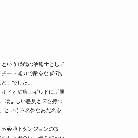
という15歳の治癒士として
、チート能力で敵をなぎ倒す
こと」でした。
ギルドと治癒士ギルドに所属
も、凄まじい悪臭と味を持つ
」という不名誉なあだ名を
、教会地下ダンジョンの攻
間たちと出会い、絆を深めな