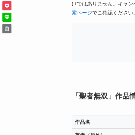
けではありません。キャン
索ページ
でご確認ください
「聖者無双」作品
作品名
著者（原作）