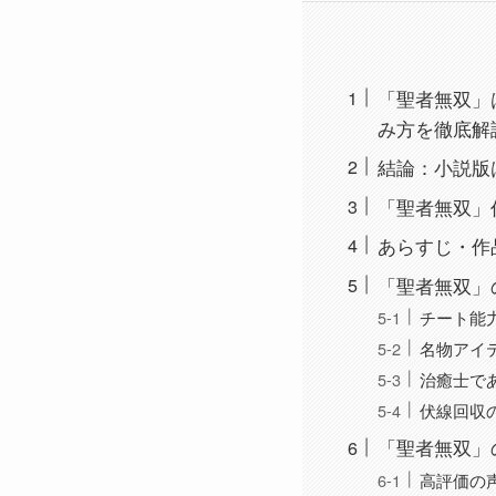
「聖者無双」は
み方を徹底解説
結論：小説版は全
「聖者無双」
あらすじ・作
「聖者無双」
チート能
名物アイ
治癒士で
伏線回収
「聖者無双」
高評価の