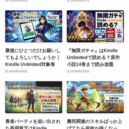
2026年8月8日
2026年8月7日
最後にひとつだけお願いし
『無限ガチャ』はKindle
てもよろしいでしょうか｜
Unlimitedで読める？原作
Kindle Unlimited対象巻
小説14巻まで読み放題
2026年8月6日
2026年8月5日
勇者パーティを追い出され
農民関連のスキルばっか上
た器用貧乏はKindle
げてたら何故か強くなっ