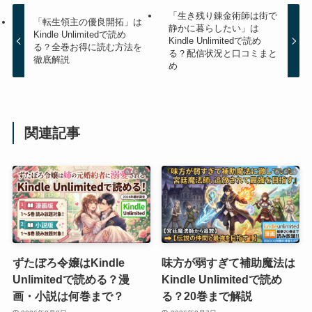
「生き残り錬金術師は街で
「転生領主の優良開拓」は
静かに暮らしたい」は
Kindle Unlimitedで読め
Kindle Unlimitedで読め
る？全巻お得に読む方法を
る？配信状況と口コミまと
徹底解説
め
関連記事
ずたぼろ令嬢はKindle
味方が弱すぎて補助魔法は
Unlimitedで読める？漫
Kindle Unlimitedで読め
画・小説は何巻まで？
る？20巻まで解説