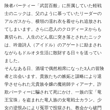
険者パーティー「武芸百般」に所属していた軽戦
士のニックは、父のように慕っていたリーダーの
アルガスから、横領の濡れ衣を着せられ追放され
てしまいます。さらに恋人のクロディーヌからも
裏切られ、人生のどん底に突き落とされたニック
は、吟遊詩人（アイドル）のアゲートに励まされ
ながらもドルオタ生活に散財する日々を送ってい
ました。
そんなある日、酒場で偶然相席になった3人の冒険
者と出会います。貴族たちの嫉妬と謀略により退
学させられた元貴族令嬢の魔術師ティアーナ。詐
欺パーティーに騙されて死にかけ、一族の宝「竜
王宝珠」を盗まれた竜人族の女竜戦士カラン。少
女の逆恨みにより冤罪で投獄され、教会から破門