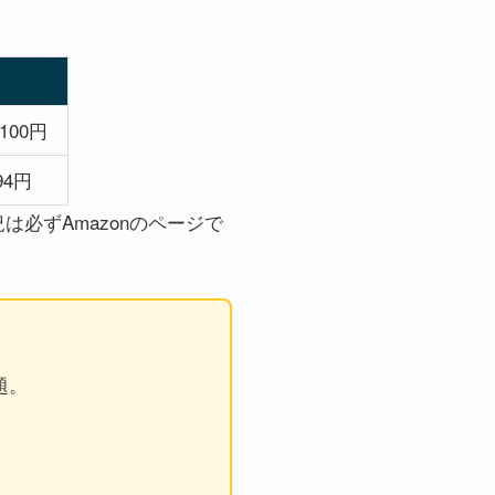
100円
94円
況は必ずAmazonのページで
題。