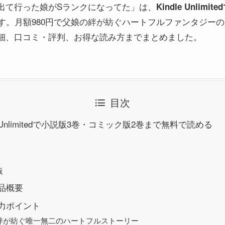
出て行った娘がSランクになってた」は、
Kindle Unli
す。月額980円で父娘の絆が紡ぐハートフルファンタジー
細、口コミ・評判、お得な読み方までまとめました。
目次
e Unlimitedで小説版3巻・コミック版2巻まで無料で読める
版
品概要
力ポイント
絆が紡ぐ唯一無二のハートフルストーリー