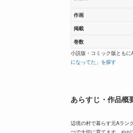
作画
掲載
巻数
小説版・コミック版ともにA
になってた」を探す
あらすじ・作品概
辺境の村で暮らす元Aラン
つで大切に育てます。やが