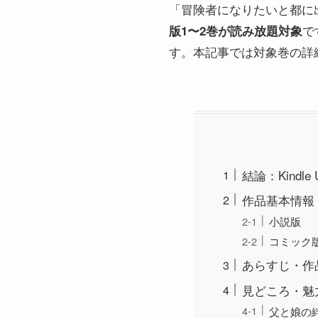
「冒険者になりたいと都に
で
版1〜2巻が読み放題対象
す。本記事では対象巻の詳
結論：Kindl
作品基本情報
小説版
コミック
あらすじ・作
見どころ・魅
父と娘の