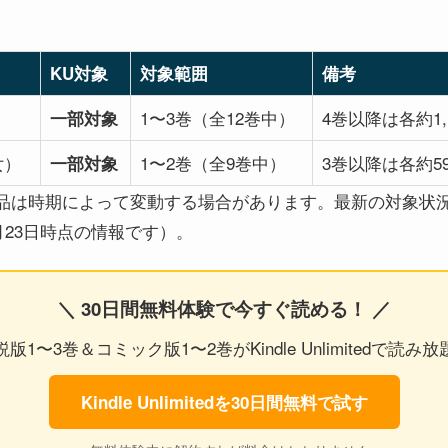
KU対象
対象範囲
備考
1〜3巻（全12巻中）
4巻以降は各約1,
一部対象
女）
1〜2巻（全9巻中）
3巻以降は各約5
一部対象
tedの対象作品は時期によって変動する場合があります。最新の対象状
月23日時点の情報です）。
＼ 30日間無料体験で今すぐ読める！ ／
説版1〜3巻＆コミック版1〜2巻がKindle Unlimitedで読み放
Kindle Unlimitedを30日間無料で試す