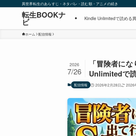
異世界転生のあらすじ・ネタバレ・読む順・アニメの続き
転生BOOKナ
Kindle Unlimite
ビ
ホーム
配信情報
「冒険者にな
2026
7/26
Unlimite
配信情報
2026年2月28日
202