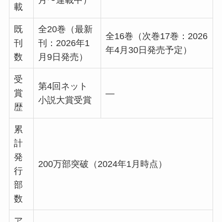
月〜連載中）
載
既
全20巻（最新
全16巻（次巻17巻：2026
刊
刊：2026年1
年4月30日発売予定）
数
月9日発売）
受
第4回ネット
賞
—
小説大賞受賞
歴
累
計
発
200万部突破（2024年1月時点）
行
部
数
ア