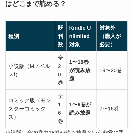
はどこまで読める？
既
Kindle U
対象外
種別
刊
nlimited
（購入が
数
対象
必要）
全
1〜18巻
小説版（Mノベル
2
が読み放
19〜20巻
スf）
0
題
巻
全
コミック版（モン
1
1〜6巻が
スターコミック
7〜16巻
6
読み放題
ス）
巻
小説版は全20巻中18巻が読み放題という非常に手