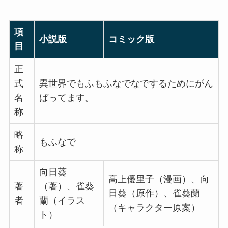
項
小説版
コミック版
目
正
式
異世界でもふもふなでなでするためにがん
名
ばってます。
称
略
もふなで
称
向日葵
高上優里子（漫画）、向
著
（著）、雀葵
日葵（原作）、雀葵蘭
者
蘭（イラス
（キャラクター原案）
ト）