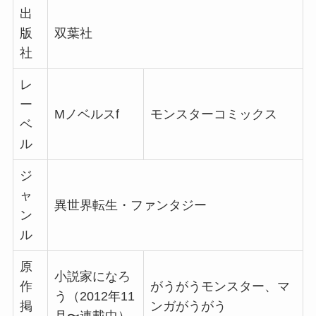
出
版
双葉社
社
レ
ー
Mノベルスf
モンスターコミックス
ベ
ル
ジ
ャ
異世界転生・ファンタジー
ン
ル
原
小説家になろ
作
がうがうモンスター、マ
う（2012年11
掲
ンガがうがう