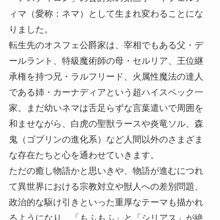
ィマ（愛称：ネマ）として生まれ変わることにな
りました。
転生先のオスフェ公爵家は、宰相でもある父・デ
ールラント、特級魔術師の母・セルリア、王位継
承権を持つ兄・ラルフリード、火属性魔法の達人
である姉・カーナディアという超ハイスペック一
家。まだ幼いネマは舌足らずな言葉遣いで周囲を
和ませながら、白虎の聖獣ラースや炎竜ソル、森
鬼（ゴブリンの進化系）など人間以外のさまざま
な存在たちと心を通わせていきます。
ただの癒し物語かと思いきや、物語が進むにつれ
て異世界における宗教対立や獣人への差別問題、
政治的な駆け引きといった重厚なテーマも描かれ
るようになり、「もふもふ」と「シリアス」が絶