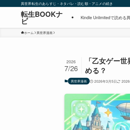
異世界転生のあらすじ・ネタバレ・読む順・アニメの続き
転生BOOKナ
Kindle Unlimite
ビ
ホーム
異世界漫画
「乙女ゲー世界
2026
7/26
める？
異世界漫画
2026年3月5日
202