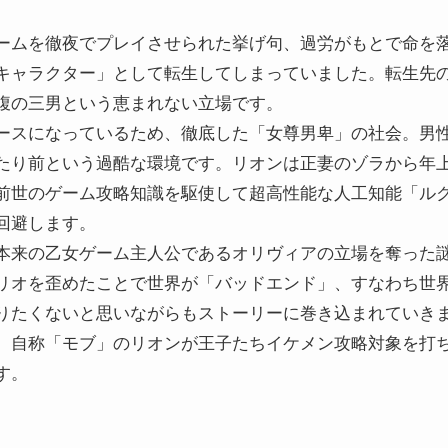
ームを徹夜でプレイさせられた挙げ句、過労がもとで命を
キャラクター」として転生してしまっていました。転生先
腹の三男という恵まれない立場です。
ースになっているため、徹底した「女尊男卑」の社会。男
たり前という過酷な環境です。リオンは正妻のゾラから年
前世のゲーム攻略知識を駆使して超高性能な人工知能「ル
回避します。
本来の乙女ゲーム主人公であるオリヴィアの立場を奪った
リオを歪めたことで世界が「バッドエンド」、すなわち世
りたくないと思いながらもストーリーに巻き込まれていき
、自称「モブ」のリオンが王子たちイケメン攻略対象を打
す。