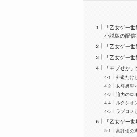
「乙女ゲー世界
小説版の配信
「乙女ゲー世
「乙女ゲー世
「モブせか」
外道だけ
女尊男卑
迫力のロ
ルクシオ
ラブコメ
「乙女ゲー世
高評価の