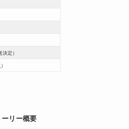
放送決定）
点）
トーリー概要