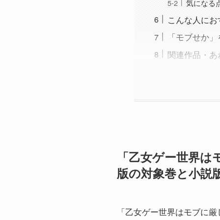
気になる
こんな人にお
「モブせか」をK
関連作品・あ
「乙女ゲー世界はモブ
版の対象巻と小説版
「乙女ゲー世界はモブに厳しい世