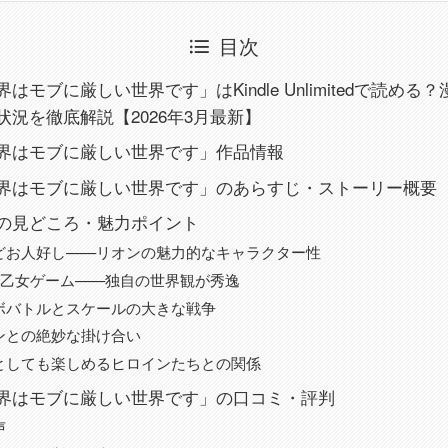
目次
はモブに厳しい世界です」はKindle Unlimitedで読め
状況を徹底解説【2026年3月最新】
界はモブに厳しい世界です」作品情報
界はモブに厳しい世界です」のあらすじ・ストーリー概要
の見どころ・魅力ポイント
どお人好し——リオンの魅力的なキャラクター性
×乙女ゲーム——独自の世界観が秀逸
ボバトルとスケールの大きな戦争
ンとの絶妙な掛け合い
としても楽しめるヒロインたちとの関係
界はモブに厳しい世界です」の口コミ・評判
声