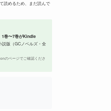
めて読めるため、まだ読んで
、
1巻〜7巻がKindle
小説版（GCノベルズ・全
azonのページでご確認くださ