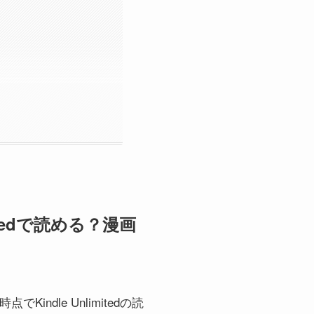
tedで読める？漫画
】
dle Unlimitedの読