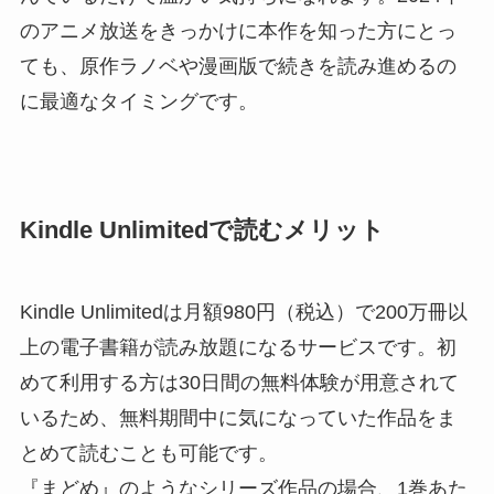
のアニメ放送をきっかけに本作を知った方にとっ
ても、原作ラノベや漫画版で続きを読み進めるの
に最適なタイミングです。
Kindle Unlimitedで読むメリット
Kindle Unlimitedは月額980円（税込）で200万冊以
上の電子書籍が読み放題になるサービスです。初
めて利用する方は30日間の無料体験が用意されて
いるため、無料期間中に気になっていた作品をま
とめて読むことも可能です。
『まどめ』のようなシリーズ作品の場合、1巻あた