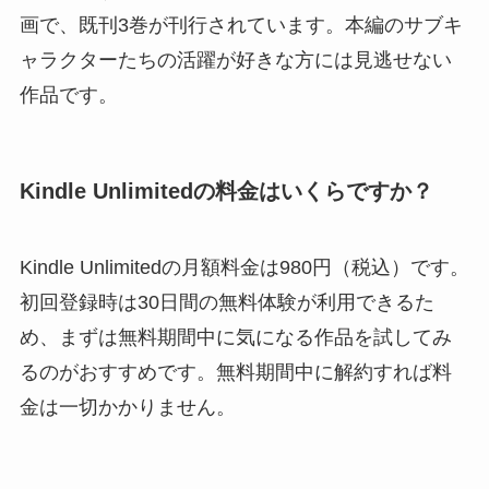
画で、既刊3巻が刊行されています。本編のサブキ
ャラクターたちの活躍が好きな方には見逃せない
作品です。
Kindle Unlimitedの料金はいくらですか？
Kindle Unlimitedの月額料金は980円（税込）です。
初回登録時は30日間の無料体験が利用できるた
め、まずは無料期間中に気になる作品を試してみ
るのがおすすめです。無料期間中に解約すれば料
金は一切かかりません。