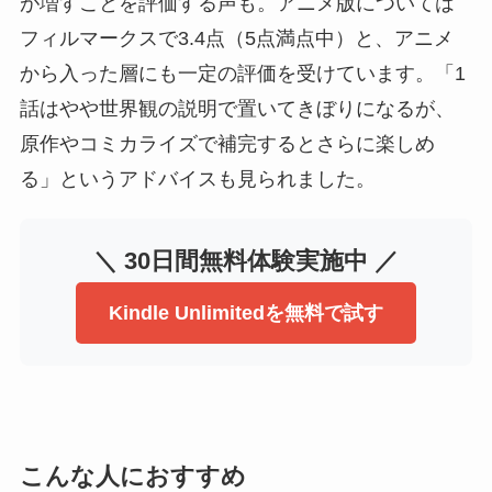
が増すことを評価する声も。アニメ版については
フィルマークスで3.4点（5点満点中）と、アニメ
から入った層にも一定の評価を受けています。「1
話はやや世界観の説明で置いてきぼりになるが、
原作やコミカライズで補完するとさらに楽しめ
る」というアドバイスも見られました。
＼ 30日間無料体験実施中 ／
Kindle Unlimitedを無料で試す
こんな人におすすめ