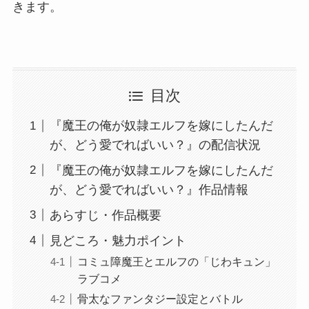
きます。
目次
『魔王の俺が奴隷エルフを嫁にしたんだ
が、どう愛でればいい？』の配信状況
『魔王の俺が奴隷エルフを嫁にしたんだ
が、どう愛でればいい？』作品情報
あらすじ・作品概要
見どころ・魅力ポイント
コミュ障魔王とエルフの「じわキュン」
ラブコメ
骨太なファンタジー設定とバトル