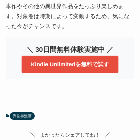
本作やその他の異世界作品をたっぷり楽しめま
す。対象巻は時期によって変動するため、気にな
った今がチャンスです。
＼ 30日間無料体験実施中 ／
Kindle Unlimitedを無料で試す
異世界漫画
よかったらシェアしてね！