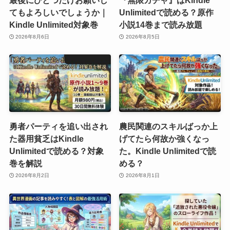
てもよろしいでしょうか｜
Unlimitedで読める？原作
Kindle Unlimited対象巻
小説14巻まで読み放題
2026年8月6日
2026年8月5日
勇者パーティを追い出され
農民関連のスキルばっか上
た器用貧乏はKindle
げてたら何故か強くなっ
Unlimitedで読める？対象
た。Kindle Unlimitedで読
巻を解説
める？
2026年8月2日
2026年8月1日