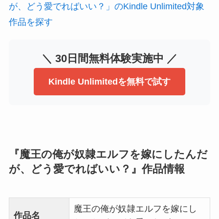
が、どう愛でればいい？」のKindle Unlimited対象
作品を探す
＼ 30日間無料体験実施中 ／
Kindle Unlimitedを無料で試す
『魔王の俺が奴隷エルフを嫁にしたんだ
が、どう愛でればいい？』作品情報
魔王の俺が奴隷エルフを嫁にし
作品名