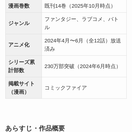
漫画巻数
既刊14巻（2025年10月時点）
ファンタジー、ラブコメ、バト
ジャンル
ル
2024年4月〜6月（全12話）放送
アニメ化
済み
シリーズ累
230万部突破（2024年6月時点）
計部数
掲載サイト
コミックファイア
（漫画）
あらすじ・作品概要