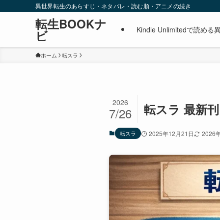
異世界転生のあらすじ・ネタバレ・読む順・アニメの続き
転生BOOKナ
Kindle Unlimite
ビ
ホーム
転スラ
2026
転スラ 最新
7/26
転スラ
2025年12月21日
2026