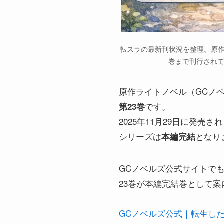
転スラの最新刊状況を整理。原作
巻まで刊行されて
原作ライトノベル（GCノ
です。
第23巻
2025年11月29日に発売さ
シリーズは
となり
本編完結
GCノベルズ公式サイトで
23巻が本編完結巻として
GCノベルズ公式｜転生した