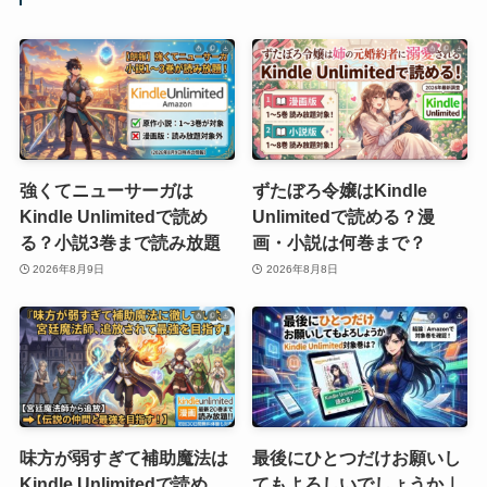
強くてニューサーガは
ずたぼろ令嬢はKindle
Kindle Unlimitedで読め
Unlimitedで読める？漫
る？小説3巻まで読み放題
画・小説は何巻まで？
2026年8月9日
2026年8月8日
味方が弱すぎて補助魔法は
最後にひとつだけお願いし
Kindle Unlimitedで読め
てもよろしいでしょうか｜