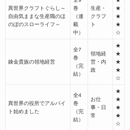
異世界クラフトぐらし～
巻
生産・
★
自由気ままな生産職のほ
（連
クラフ
★
のぼのスローライフ～
載
ト
★
中）
☆
★
全7
領地経
★
巻
錬金貴族の領地経営
営・内
★
（完
政
★
結）
☆
★
全4
お仕
★
異世界の役所でアルバイ
巻
事・日
★
ト始めました
（完
常
★
結）
☆