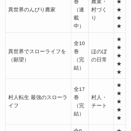
巻
農業・
★
異世界のんびり農家
（連
村づく
★
載
り
★
中）
★
★
全10
★
異世界でスローライフを
巻
ほのぼ
★
（願望）
（完
の日常
★
結）
★
★
全17
★
村人転生 最強のスローラ
巻
村人・
★
イフ
（完
チート
★
結）
★
全9
★