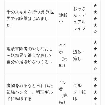
★
おっさ
千のスキルを持つ男 異世
★
連載
ん・デ
界で召喚獣はじめまし
★
中
ュアル
た！
★
ライフ
☆
★
全4
追放冒険者のやりなおし
★
巻
追放・
～妖精界で鍛えなおして
★
（完
癒し
自分の居場所をつくる～
★
結）
☆
★
全5
魔物を狩るなと言われた
グル
★
巻
最強ハンター、料理ギル
メ・転
★
（完
ドに転職する
職
★
結）