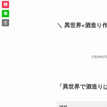
＼ 異世界×酒造り
月額980
「異世界で酒造り
項目