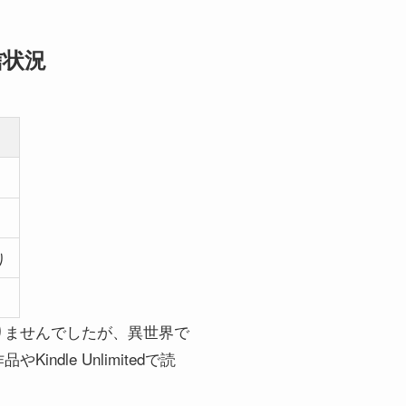
信状況
り
りませんでしたが、異世界で
le Unlimitedで読