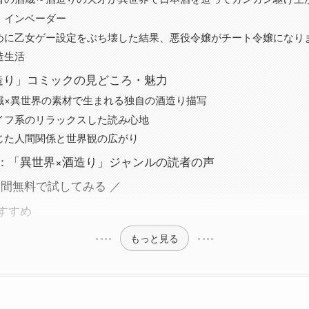
・インベーダー
めに乙女ゲー設定をぶち壊した結果、悪役令嬢がチート令嬢になり
造生活
造り」コミックの見どころ・魅力
識×異世界の素材で生まれる独自の酒造り描写
イフ系のリラックスした読み心地
じた人間関係と世界観の広がり
：「異世界×酒造り」ジャンルの読者の声
日間無料で試してみる ／
すすめ
もっと見る