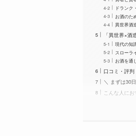
ドランク
お酒のた
異世界酒
「異世界×酒
現代の知
スローラ
お酒を通
口コミ・評判
＼ まずは30
こんな人にお