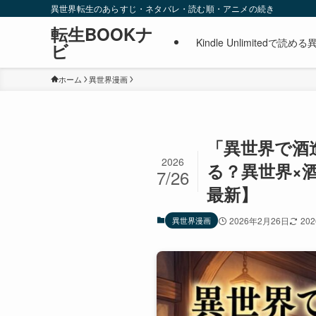
異世界転生のあらすじ・ネタバレ・読む順・アニメの続き
転生BOOKナ
Kindle Unlimite
ビ
ホーム
異世界漫画
「異世界で酒造
2026
る？異世界×
7/26
最新】
異世界漫画
2026年2月26日
20