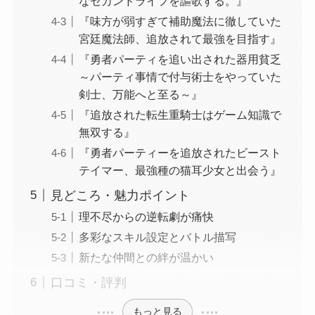
なセカンドライフを謳歌する。』
『味方が弱すぎて補助魔法に徹していた
宮廷魔法師、追放されて最強を目指す』
『勇者パーティを追い出された器用貧乏
～パーティ事情で付与術士をやっていた
剣士、万能へと至る～』
『追放された転生重騎士はゲーム知識で
無双する』
『勇者パーティーを追放されたビースト
テイマー、最強種の猫耳少女と出会う』
見どころ・魅力ポイント
理不尽からの逆転劇が痛快
多彩なスキル設定とバトル描写
新たな仲間との絆が温かい
口コミ・評判
もっと見る