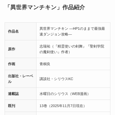
「異世界マンチキン」作品紹介
異世界マンチキン ―HP1のままで最強最
作品名
速ダンジョン攻略―
志瑞祐（『精霊使いの剣舞』『聖剣学院
原作
の魔剣使い』作者）
作画
青桐良
出版社・レーベ
講談社・シリウスKC
ル
連載誌
水曜日のシリウス（WEB漫画）
既刊
13巻（2025年11月7日現在）