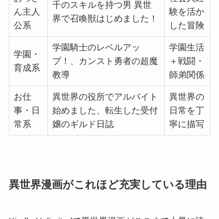
千のスキルを持つ男 異世
ん主人
験を活か
界で召喚獣はじめました！
公系
した冒険
学園騎士のレベルアッ
学園生活
学園・
プ！、カンスト勇者の超魔
＋戦闘・
育成系
教導
師弟関係
お仕
異世界の役所でアルバイト
異世界の
事・日
始めました、転生した受付
日常を丁
常系
嬢のギルド日誌
寧に描写
異世界漫画がこれほど充実している理由