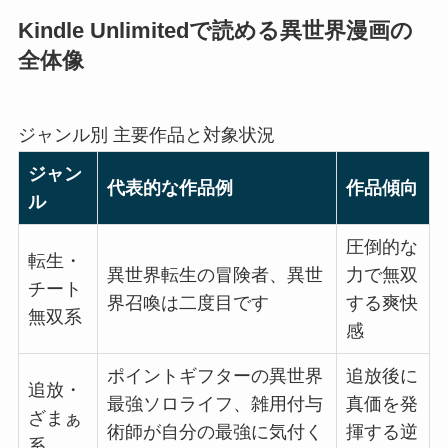
Kindle Unlimitedで読める異世界漫画の
全体像
ジャンル別 主要作品と対象状況
ジャン
代表的な作品例
作品傾向
ル
圧倒的な
転生・
異世界転生の冒険者、異世
力で無双
チート
界召喚は二度目です
する爽快
無双系
感
ポイントギフターの異世界
追放後に
追放・
最強ソロライフ、雑用付与
真価を発
ざまぁ
術師が自分の最強に気付く
揮する逆
系