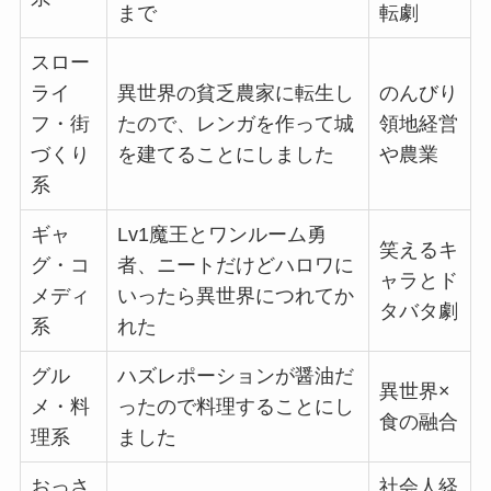
まで
転劇
スロー
ライ
異世界の貧乏農家に転生し
のんびり
フ・街
たので、レンガを作って城
領地経営
づくり
を建てることにしました
や農業
系
ギャ
Lv1魔王とワンルーム勇
笑えるキ
グ・コ
者、ニートだけどハロワに
ャラとド
メディ
いったら異世界につれてか
タバタ劇
系
れた
グル
ハズレポーションが醤油だ
異世界×
メ・料
ったので料理することにし
食の融合
理系
ました
おっさ
社会人経