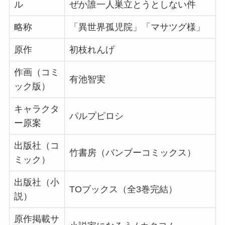
ル
ぜか誰一人巣立とうとしない件
略称
「異世界孤児院」「マサツグ様」
原作
初枝れんげ
作画（コミ
有池智実
ック版）
キャラクタ
パルプピロシ
ー原案
出版社（コ
竹書房（バンブーコミックス）
ミック）
出版社（小
TOブックス（全3巻完結）
説）
原作掲載サ