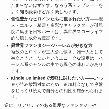
たまらないはずです。なろう系テンプレートを
よく知る読者ほど深く楽しめます。
個性豊かなヒロインたちに癒されたい方
——獣
人・エルフ・精霊と多彩なキャラクターが孤児
院に集まる日常パートは、異世界スローライフ
的な癒し成分も豊富です。
異世界ファンタジー×ハーレムが好きな方
——
複数のヒロインが主人公に懐き、誰一人として
巣立とうとしないというユニークな設定は、ハ
ーレム系ジャンルの中でも異色の味わいがあり
ます。
Kindle Unlimitedで気軽に試したい方
——1〜5
巻が読み放題対象のため、追加料金なしで序盤
をじっくり読んで自分との相性を確かめられま
す。
逆に、リアリティのある重厚なファンタジーや、