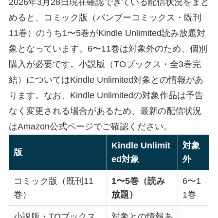
2026年3月28日現在確認できている配信状況をまと
めると、コミック版（バンブーコミックス・既刊
11巻）のうち1〜5巻がKindle Unlimited読み放題対
象となっています。6〜11巻は対象外のため、個別
購入が必要です。小説版（TOブックス・全3巻完
結）についてはKindle Unlimited対象との情報があ
ります。なお、Kindle Unlimitedの対象作品は予告
なく変更される場合があるため、最新の配信状況
はAmazon公式ページでご確認ください。
Kindle Unlimit
対象
版
ed対象
外
コミック版（既刊11
1〜5巻（読み
6〜1
巻）
放題）
1巻
小説版・TOブックス
対象との情報あ