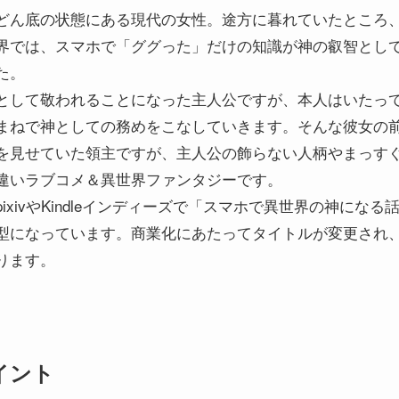
どん底の状態にある現代の女性。途方に暮れていたところ
界では、スマホで「ググった」だけの知識が神の叡智とし
た。
として敬われることになった主人公ですが、本人はいたっ
まねで神としての務めをこなしていきます。そんな彼女の
を見せていた領主ですが、主人公の飾らない人柄やまっす
違いラブコメ＆異世界ファンタジーです。
xivやKindleインディーズで「スマホで異世界の神になる
型になっています。商業化にあたってタイトルが変更され
ります。
イント