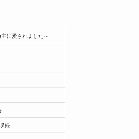
領主に愛されました～
信
し収録