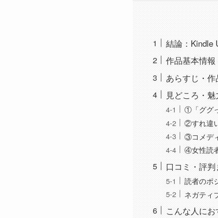
結論：Kindle
作品基本情報
あらすじ・作
見どころ・魅
①「ググ
②すれ違
③コメデ
④女性読
口コミ・評判
読者のポ
ネガティ
こんな人にお