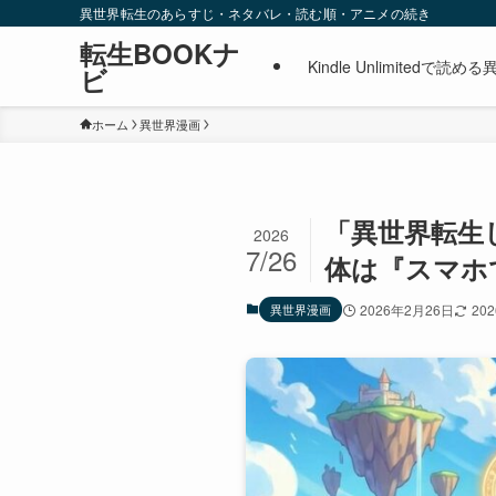
異世界転生のあらすじ・ネタバレ・読む順・アニメの続き
転生BOOKナ
Kindle Unlimite
ビ
ホーム
異世界漫画
「異世界転生し
2026
7/26
体は『スマホ
異世界漫画
2026年2月26日
20