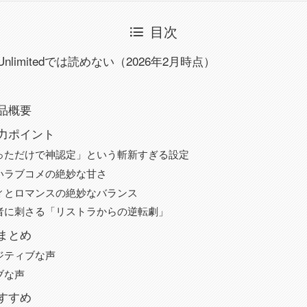
目次
 Unlimitedでは読めない（2026年2月時点）
品概要
力ポイント
っただけで神認定」という斬新すぎる設定
いラブコメの絶妙な甘さ
ィとロマンスの絶妙なバランス
者に刺さる「リストラからの逆転劇」
まとめ
ジティブな声
ブな声
すすめ