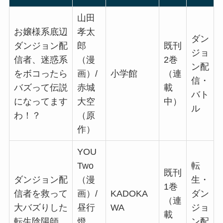
山田
お嬢様系底辺
孝太
ダン
ダンジョン配
郎
既刊
ジョ
信者、迷惑系
（漫
2巻
ン配
をボコったら
画）/
小学館
（連
信・
バズって伝説
赤城
載
バト
になってます
大空
中）
ル
わ！？
（原
作）
YOU
Two
転
既刊
ダンジョン配
（漫
生・
1巻
信者を救って
画）/
KADOKA
ダン
（連
大バズりした
昼行
WA
ジョ
載
転生陰陽師
燈
ン配