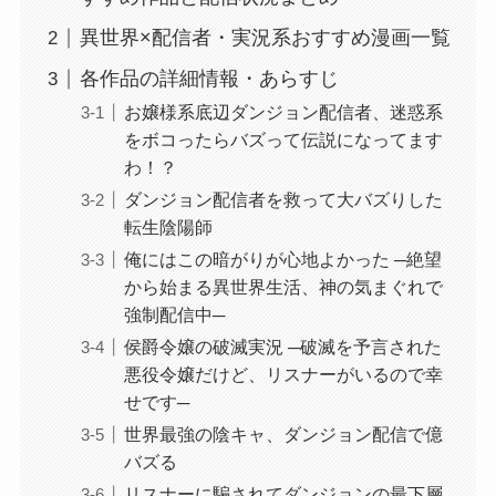
異世界×配信者・実況系おすすめ漫画一覧
各作品の詳細情報・あらすじ
お嬢様系底辺ダンジョン配信者、迷惑系
をボコったらバズって伝説になってます
わ！？
ダンジョン配信者を救って大バズりした
転生陰陽師
俺にはこの暗がりが心地よかった ─絶望
から始まる異世界生活、神の気まぐれで
強制配信中─
侯爵令嬢の破滅実況 ─破滅を予言された
悪役令嬢だけど、リスナーがいるので幸
せです─
世界最強の陰キャ、ダンジョン配信で億
バズる
リスナーに騙されてダンジョンの最下層