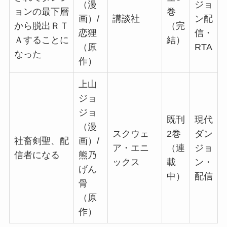
（漫
ジョ
ョンの最下層
巻
画）/
講談社
ン配
から脱出ＲＴ
（完
恋狸
信・
Ａすることに
結）
（原
RTA
なった
作）
上山
ジョ
ジョ
既刊
現代
（漫
スクウェ
2巻
ダン
社畜剣聖、配
画）/
ア・エニ
（連
ジョ
信者になる
熊乃
ックス
載
ン・
げん
中）
配信
骨
（原
作）