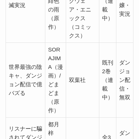
緋色
クウェ
（連
滅実況
嬢・
の雨
ア・エニ
載
実況
（原
ックス
中）
作）
（コミッ
クス）
SOR
AJIM
既刊
ダン
世界最強の陰
A（漫
2巻
ジョ
キャ、ダンジ
画）/
双葉社
（連
ン配
ョン配信で億
どま
載
信・
バズる
どま
中）
無双
（原
作）
都月
リスナーに騙
梓
ダン
されてダンジ
全3