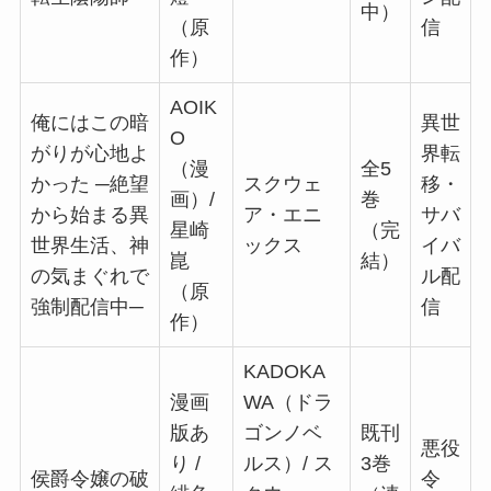
中）
（原
信
作）
AOIK
俺にはこの暗
異世
O
がりが心地よ
界転
（漫
全5
かった ─絶望
スクウェ
移・
画）/
巻
から始まる異
ア・エニ
サバ
星崎
（完
世界生活、神
ックス
イバ
崑
結）
の気まぐれで
ル配
（原
強制配信中─
信
作）
KADOKA
漫画
WA（ドラ
版あ
ゴンノベ
既刊
悪役
り /
ルス）/ ス
3巻
侯爵令嬢の破
令