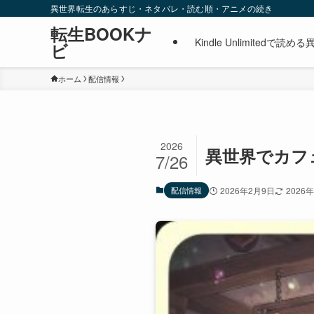
異世界転生のあらすじ・ネタバレ・読む順・アニメの続き
転生BOOKナ
Kindle Unlimite
ビ
ホーム
配信情報
2026
異世界でカフ
7/26
配信情報
2026年2月9日
2026