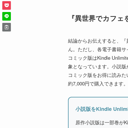
『異世界でカフェ
結論からお伝えすると、『
ん。ただし、各電子書籍サ
コミック版はKindle Unl
象となっています。小説版から
コミック版をお得に読みたい場
約7,000円で購入できます
小説版をKindle Unli
原作小説版は一部巻がKin