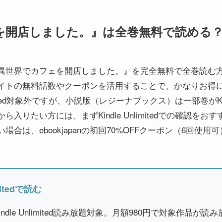
を開店しました。』は全巻無料で読める
異世界でカフェを開店しました。』を完全無料で全巻読む
イトの無料話数やクーポンを活用することで、かなりお得
imited対象外ですが、小説版（レジーナブックス）は一部巻がKindl
入りたい方には、まずKindle Unlimitedでの確認をお
合は、ebookjapanの初回70%OFFクーポン（6回使用
。
mitedで読む
dle Unlimited読み放題対象。月額980円で対象作品が