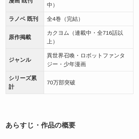
漫画 既刊
中）
ラノベ 既刊
全4巻（完結）
カクヨム（連載中・全716話以
原作掲載
上）
異世界召喚・ロボットファンタ
ジャンル
ジー・少年漫画
シリーズ累
70万部突破
計
あらすじ・作品の概要