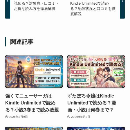
読める？対象巻・口コミ・
Kindle Unlimitedで読め
お得な読み方を徹底解説
る？配信状況と口コミを徹
底解説
関連記事
強くてニューサーガは
ずたぼろ令嬢はKindle
Kindle Unlimitedで読め
Unlimitedで読める？漫
る？小説3巻まで読み放題
画・小説は何巻まで？
2026年8月9日
2026年8月8日