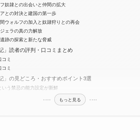
ルフ奴隷との出会いと仲間の拡大
ミアとの対決と建国の第一歩
仲間ウォルフの加入と奴隷狩りとの再会
ンジェラの真の力解放
代遺跡の探索と新たな脅威
記」読者の評判・口コミまとめ
口コミ
口コミ
記」の見どころ・おすすめポイント3選
という禁忌の能力設定が新鮮
もっと見る