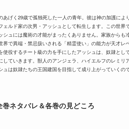
のあげく29歳で孤独死した一人の青年。彼は神の加護によ
フェルド家の次男・アッシュとして転生します。この世界
ッシュには魔術の才能がまったくありません。家族からも
世界で異端・禁忌扱いされる「精霊使い」の能力が天才レ
を使役するチート級の力を手にしたアッシュは、奴隷とし
にしていきます。獣人のアンジェラ、ハイエルフのレミリ
シュは奴隷たちの王国建国を目指して成り上がっていくの
全巻ネタバレ＆各巻の見どころ