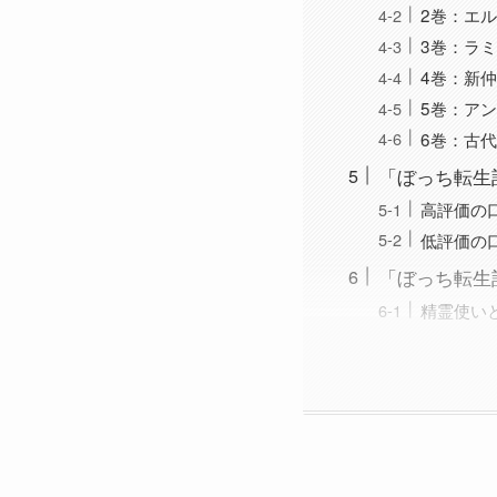
2巻：エ
3巻：ラ
4巻：新
5巻：ア
6巻：古
「ぼっち転生
高評価の
低評価の
「ぼっち転生
精霊使い