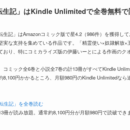
記」はKindle Unlimitedで全巻無
生記」はAmazonコミック版で星4.2（986件）を獲得
堅実な支持を集めている作品です。「精霊使い×奴隷解放×
ており、特にコミカライズ版の伊藤いーとによる作画のク
ック全6巻と小説全7巻の計13冊がすべてKindle Unlim
100円かかるところ、月額980円のKindle Unlimite
「ぼっち転生記」を全巻読む
3冊が読み放題。通常約8,100円分が月額980円で読破でき