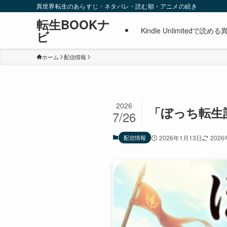
異世界転生のあらすじ・ネタバレ・読む順・アニメの続き
転生BOOKナ
Kindle Unlimite
ビ
ホーム
配信情報
2026
「ぼっち転生記
7/26
配信情報
2026年1月13日
202