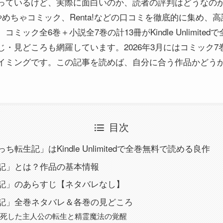
っているけど、実際に面白いのか、読者の評判はどうなの
nやめちゃコミック、Renta!などの口コミを徹底的に集め
ック全6巻＋小説全7巻の計13冊がKindle Unlimite
・見どころも網羅しています。2026年3月にはコミック
イミングです。この記事を読めば、自分に合う作品かどう
目次
転生記」はKindle Unlimitedで全巻無料で読める良作
記」とは？作品の基本情報
記」のあらすじ【ネタバレなし】
記」全巻ネタバレ＆各巻の見どころ
独死した主人公の転生と精霊魔法の覚醒