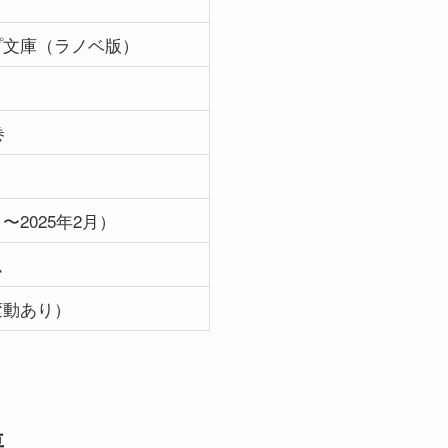
プ文庫（ラノベ版）
巻
月〜2025年2月）
ム
変動あり）
要