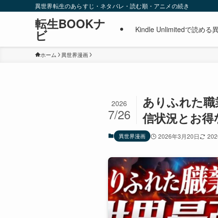
異世界転生のあらすじ・ネタバレ・読む順・アニメの続き
転生BOOKナ
Kindle Unlimite
ビ
ホーム
異世界漫画
ありふれた職業
2026
7/26
信状況とお得な
異世界漫画
2026年3月20日
20