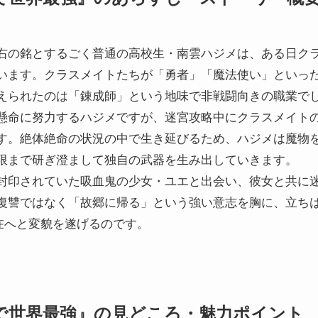
右の銘とするごく普通の高校生・南雲ハジメは、ある日ク
います。クラスメイトたちが「勇者」「魔法使い」といっ
えられたのは「錬成師」という地味で非戦闘向きの職業で
懸命に努力するハジメですが、迷宮攻略中にクラスメイト
す。絶体絶命の状況の中で生き延びるため、ハジメは魔物
限まで研ぎ澄まして独自の武器を生み出していきます。
封印されていた吸血鬼の少女・ユエと出会い、彼女と共に
復讐ではなく「故郷に帰る」という強い意志を胸に、立ち
在へと変貌を遂げるのです。
で世界最強』の見どころ・魅力ポイント